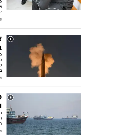
פ
ש
ל
עודכן
א
ב
מו
טכ
ב
עודכן
ס
ו
בע
ח
ה
עודכן