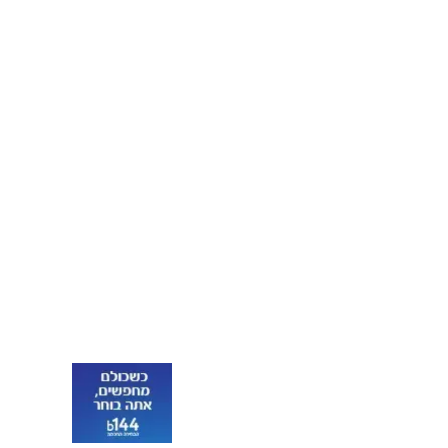
הרמטכ"ל בפיקוד
הדרום: "ברצועת עזה
אנחנו פוגעים בחמאס
באופן שיטתי"