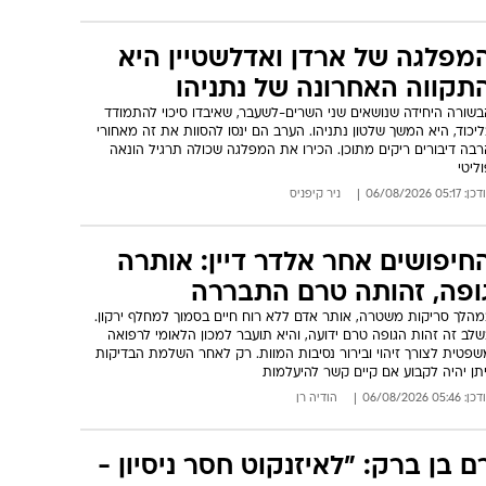
מפלגה של ארדן ואדלשטיין היא
תקווה האחרונה של נתניהו
בשורה היחידה שנושאים שני השרים-לשעבר, שאיבדו סיכוי להתמודד
יכוד, היא המשך שלטון נתניהו. הערב הם ינסו להסוות את זה מאחורי
בה דיבורים ריקים מתוכן. הכירו את המפלגה שכולה תרגיל הונאה
ליטי
: 05:17 06/08/2026
ניר קיפניס
חיפושים אחר אלדר דיין: אותרה
ופה, זהותה טרם התבררה
מהלך סריקות משטרה, אותר אדם ללא רוח חיים בסמוך למחלף ירקון.
לב זה זהות הגופה טרם ידועה, והיא תועבר למכון הלאומי לרפואה
שפטית לצורך זיהוי ובירור נסיבות המוות. רק לאחר השלמת הבדיקות
תן יהיה לקבוע אם קיים קשר להיעלמות
: 05:46 06/08/2026
הודיה רן
ם בן ברק: "לאיזנקוט חסר ניסיון -