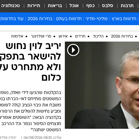
תרבות
סלבס
כסף
אוכל
בריאות
תיירות
טכנולוגיה
חדשות בארץ
פוליטי-מדיני
חדשות בעולם
בחירות 2026
עוד בחדשות
אירועים בארץ
פוליטיקה וממשל
המזרח התיכון
דעות ופרשנויו
בחירות 2026
הליכוד
חרדים
איראן
סרי ושלזינגר
אלימות
חדשות פלילים ומשפט
יחסי חוץ
אירופה
סרי ושלזינגר
יריב לוין נחוש
חינוך
אמריקה
פרויקטים מיוח
להישאר בתפקיד
ישראלים בחו"ל
אסיה והפסיפיק
אסור לפספס
ולא מתחרט על
בריאות
אפריקה
מדע וסביבה
כלום
חברה ורווחה
הנחיות פיקוד 
ארכיון מדורים
בהקלטות שהגיעו לידי וואלה, נשמ
זמני כניסת ש
המשפטים מתייחס לאי-הכרתו בנש
לוח חופשות וח
משבח את גיבוי הנציב קולה לשופט
ומביע נחישות להשלים את הרפו
לוח שנה
בקדנציה הבאה: "השופטים אומרים 
חדשות יהדות
מנצחים הסיפור נגמר וכל ההרכב 
המשפט ישתנה'"
חדשות המשפ
עודכן: 08:30 06/08/2026
יהודה שלזינ