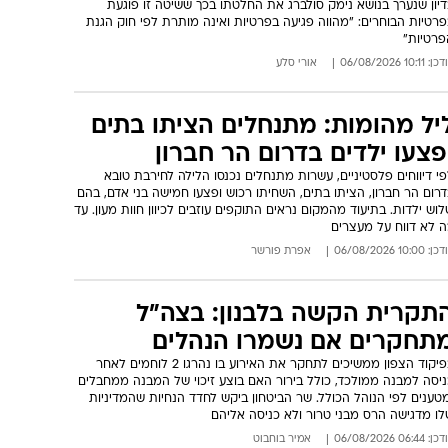
יון שנערך בנושא נימק סולברג את החלטתו בכך ששיטה זו פוגעת
רטיות הבוחרים: "מהווה פגיעה בפרטיות ואינה מותרת לפי חוק הגנת
פרטיות"
: 10:11 06/08/2026
אורי סלע
יל מהומות: מתנחלים הציתו בתים
פצעו ילדים בדרום הר חברון
י דיווחים פלסטיניים, עשרות מתנחלים נכנסו הלילה לחירבת טובא
רום הר חברון, הציתו בתים, השחיתו רכוש ופצעו חמישה בני אדם, בהם
וש ילדות. בתיעוד מהמקום נראים התוקפים עוזבים לכיוון חוות מעון. עד
ה לא דווח על מעצרים
: 10:00 06/08/2026
אפרת פורשר
תקרית הקשה בלבנון: בצה"ל
תחקרים אם נשמרו הנהלים
בפיקוד הצפון ממשיכים לתחקר את האירוע בו נהרגו 2 לוחמים לאחר
ניסה למבנה ממולכד, כולל בירור האם בוצע זיכוי של המבנה ממחבלים
טענים לפי הנוהל הכולל. שר הביטחון ביקש לחדד הנחיות שהמדיניות
לו מדגישה הרס מבני טרור ולא כניסה אליהם
: 06:44 06/08/2026
אמיר בוחבוט