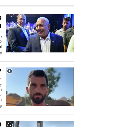
מ
ה
טע
מפ
וה
עודכן
י
-
ל
ק
לו
במרח
עודכן
ר