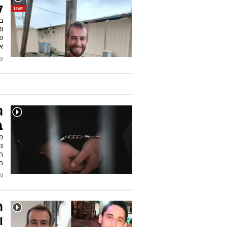
ל
בי
ש
אמ
עודכן
ג
ב
נק
ה
ה
עודכן
ר
ו