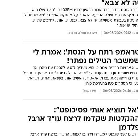
ה לא צבא"
חבר הכנסת רם בן ברק אמר בראיון לרדיו 103FM כי "היעד שלו הוא
החליף את הממשלה הגרועה הזאת". על איזנקוט אמר כי "מה שחסר לו
 ניסיון בעבודת ממשלה, זה לא צבא, לבנט יש אותו, לח"כים של יש
יד יש אותו"
: 07:12 06/08/2026
מערכת וואלה חדשות
ראמפ רתח על הגסת': אמרת לי
משבר הטילים נפתר!
שיא ארצות הברית אמר כי הוא מעדיף להגיע להסכם עם טהרן אך
גיש שוושינגטון הייתה ערוכה ל"מכה הגדולה ביותר" נגד איראן. במקביל
קף בחריפות את עבדול אל-סייד, האשים אותו בשנאת יהודים וישראל
ען כי הסקרים טעו בהערכת כוחו
: 04:46 06/08/2026
עידן קוולר
אל תוציא אותי פסיכופט":
הקלטות שקדמו לרצח עו"ד ארבל
לדמן
דשים לפני שנכנס למשרדו וירה בו למוות, החשוד ברצח עו"ד ארבל