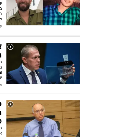
ש
במ
הא
של א
עודכן
א
ה
ב
ב
וב
יע
עודכן
פ
ה
מ
ב
א