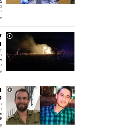
בד
בפ
ה
עודכן
ל
ו
לפ
בד
של
כ
עודכן
ה
מ
כ
ומ
ש
עודכן