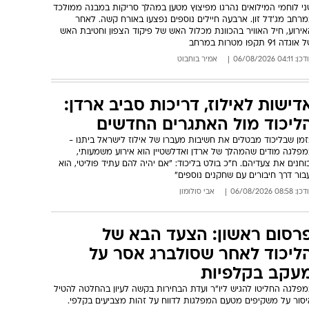
ני לוחמי המילואים נהרגו מפיצוץ מטען במהלך סריקות במבנה ממולכד
רחב מג'דל זון. ארבעה חיילים נוספים נפצעו באורח קשה. לאחר
ירוע, חיל האוויר בהכוונת מכלול האש של פיקוד הצפון וחטיבת האש
וגדה 91 תקפו מטרות במרחב
: 04:11 06/08/2026
אמיר בוחבוט
דישות לאילוז, דריכות סביב ארדן:
ליכוד מול האתגרים החדשים
זמן שבליכוד מבטלים את חשיבות מעברו של אילוז לישראל ביתנו -
מפלגה מודים שהמהלך של ארדן ואדלשטיין הוא אירוע משמעותי,
וחנים את צעדיהם. ח"כ בולט בליכוד: "אם יהיה להם עתיד פוליטי, הוא
בור דרך חיבורים עם שחקנים נוספים"
: 08:58 06/08/2026
אבי סולומון
רסום ראשון: הצעד הבא של
ליכוד לאחר שסולברג אסר על
עקב בקלפיות
מפלגה החליטו להגיש ליו"ר ועדת הבחירות בקשה לעיון בהחלטה להטיל
יסור על משקיפים מטעם המפלגות לדווח על זהות מצביעים בקלפי.