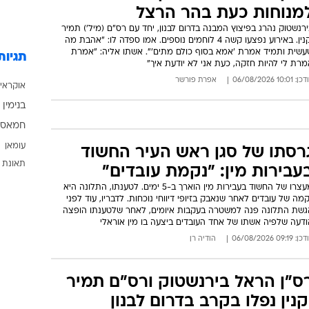
מנוחות כעת בהר הרצל
רנשטוק נהרג בפיצוץ המבנה בדרום לבנון, יחד עם רס"ם (מיל') תמיר
וקנין. באירוע נפצעו קשה 4 לוחמים נוספים. אמו ספדה לו: "אהבת מה
עשית ותמיד אמרת 'אמא בסוף כולם מתים'". אשתו אליה: "אמרת
תגיות
רת לי להיות חזקה, כעת אני לא יודעת איך"
: 10:01 06/08/2026
אפרת פורשר
אוקראי
בנימין 
חמאס
עומאן
רסתו של סגן ראש העיר החשוד
תאונת 
עבירות מין: "נקמת עובדים"
מעצרו של החשוד בעבירות מין הוארך ב-5 ימים. לטענתו, התלונה היא
מה של עובדים לאחר שנאבק בזיופי דיווחי נוכחות. לדבריו, עוד לפני
גשת התלונה פנה למשטרה בעקבות איומים, לאחר שלטענתו הופצה
ודעה שלפיה אשתו של אחד העובדים ביצעה בו מין אוראלי
: 09:19 06/08/2026
הודיה רן
ס"ן הראל בירנשטוק ורס"ם תמיר
קנין נפלו בקרב בדרום לבנון