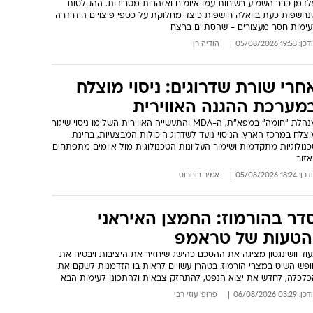
לדמן כבר השמיע בשיחות עמו איומים ואזהרות מטרידות. ההקלטות
נחשפות כעת בוואלה חושפות כיצד מחלוקת על כספי פיצויים הידרדרה
עימות חסר מעצורים - שהסתיים ברצח
: 19:53 05/08/2026
הודיה רן
חרי שורת שדרוגים: ניסוי מוצלח
מערכת ההגנה האווירית
מנהלת "חומה" במפא"ת, ה-MDA והתעשייה האווירית השלימו ניסוי שיגור
צלח במרכז הארץ. הניסוי נועד לשדרוג היכולות המבצעיות, בחינת
נולוגיות מתקדמות ושימור העליונות הטכנולוגית מול איומים מתפתחים
אזור
: 18:24 05/08/2026
אמיר בוחבוט
דר בהורמוז: החמצן האיראני
הטעות של טראמפ
וד וושינגטון מציגה את ההסכם כהישג שיחזיר את היציבות ויבטיח את
ופש השיט במצרי הורמוז. בטהרן עשויים לראות בו הזדמנות לשקם את
כלכלה, לחדש את יצוא הנפט, להתחזק צבאית ולהתכונן לעימות הבא
: 03:29 06/08/2026
פרופ' עוזי רבי