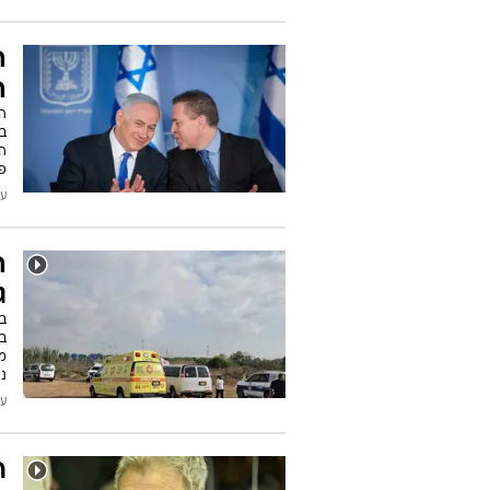
ה
ה
ה
בל
הר
פו
עודכן
ה
ג
ב
בש
מ
ני
עודכן
ר