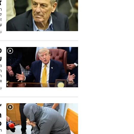
ז
ל
זה
עת
עודכן
ט
ש
נ
הד
ת
וט
עודכן
"
ה
פ
חו