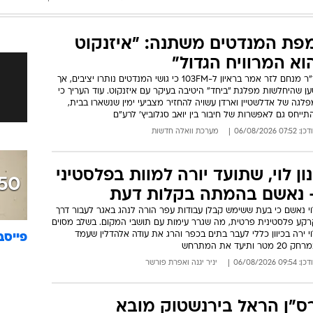
המייל האדום
פת המנדטים משתנה: "איזנקוט
וא המרוויח הגדול"
ד"ר מנחם לזר אמר בראיון ל-103FM כי גושי המנדטים נותרו יציבים, אך
ן שהיחלשות מפלגת "ביחד" היטיבה בעיקר עם איזנקוט. עוד העריך כי
לגה של אדלשטיין וארדן עשויה להחזיר מצביעי ימין שנשארו בבית,
תייחס גם לאפשרות של חיבור בין יואב סגלוביץ' לרע"ם
: 07:52 06/08/2026
מערכת וואלה חדשות
נון לוי, שתועד יורה למוות בפלסטיני
50 שנה לכיפו
 נאשם בהמתה בקלות דעת
וי נאשם כי בעת ששימש קבלן עבודות עפר הורה לנהג באגר לעבור דרך
רקע פלסטינית פרטית, מה שגרר עימות עם תושבי המקום. בשלב מסוים
י ירה בכיוון כללי לעבר בתים בכפר והרג את עודה אלהדלין שעמד
פייסב
ק 20 מטר ותיעד את המתרחש
: 09:54 06/08/2026
יניר יגנה
ו
אפרת פורשר
ס"ן הראל בירנשטוק מובא