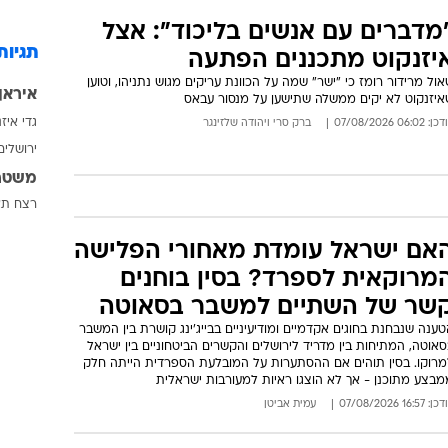
50 שנה לכיפו
תשרת בצבא - ותחזור אליי":
גובתו של איזנקוט לשאלתו של
פייסב
רדכי דוד
מהלך קמפיין בחירות שערך יו"ר מפלגת ישר בחוף מציצים, נקלע לשיח
ם פעיל הימין, שדרש לשאול "שאלה אחת על המלחמה". כשנשאל
איזנקוט כמה שבועות לאחר טבח ה-7 באוקטובר הביע נכונות להיכנע,
שיב כי הוא "משתף פעולה רק עם אנשים שביצעו שירות צבאי"
: 14:34 07/08/2026
אבי סולומון
מדברים עם אנשים בליכוד": אצל
תגיות
יזנקוט מתכננים הפתעה
ול מרידור רומז כי "ישר" שמה על הכוונת עריקים מגוש נתניהו, וטוען
איראן
איזנקוט לא יקים ממשלה שתישען על מנסור עבאס
גדי איז
: 06:02 07/08/2026
ברק סרי
ו
יהודה שלזינגר
ירושלים
משטר
רצח
תא