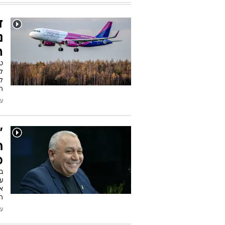
ד
נ
ה
ל
ל
הו
עודכן