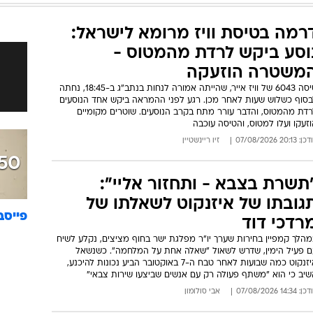
מסוכנת
המייל האדום
לצד הישגי צה"ל ברצועה, ישראל מש
חמאס טרם התפרק מנשקו, אך ה
אישרה הכנסת כוח רב־לאומי והפס
הסיכולים הממוקדים - מבלי להציג
להתמודדות עם הארגון. במקביל, 
הקמת העיר החדשה ברפיח מעור
במערכת הביטחון
עודכן: 19:47 07/08/2026
אמיר בוחבוט
רמה בטיסת וויז מרומא לישראל:
וסע ביקש לרדת מהמטוס -
משטרה הוזעקה
טיסה 6043 של וויז אייר, שהייתה אמורה לנחות בנתב"ג ב-18:45, נחתה
בסוף כשלוש שעות לאחר מכן. רגע לפני ההמראה ביקש אחד הנוסעים
רדת מהמטוס, והדבר עורר מתח בקרב הנוסעים. שוטרים מקומיים
זעקו ועלו למטוס, והטיסה עוכבה
: 20:13 07/08/2026
זיו ריינשטיין