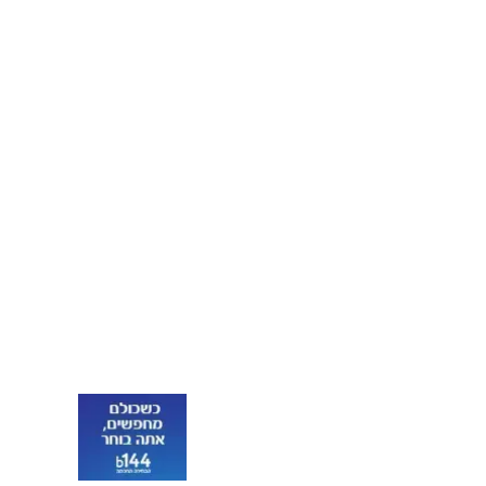
התהפך בדרום לבנון -
אין נפגעים
11:55
2 פצועים קשה ו-1
בינוני, כבני 30 מטייבה
פונו לבי"ח מאיר עם
פציעות חודרות בגופם