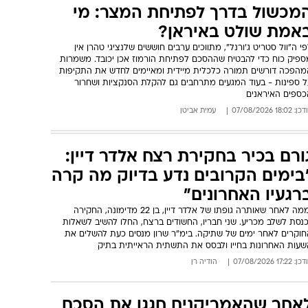
אם ישראל עומדת מאחורי הפלישה
מרוקאית לספרד? בסין בוחנים
שר של השתיים למשבר בסאוטה
ענה שנבחנת בחוגים אקדמיים ומודיעיניים בבייג'ינג קושרת בין המשבר
אוטה, המתיחות בין מדריד לירושלים והקשרים הביטחוניים בין ישראל
מרוקו. בסין תוהים אם ההסתערות על המובלעת הספרדית הייתה חלק
מבצע מתוכנן - אך לא הוצגו ראיות למעורבות ישראלית
: 16:57 07/08/2026
עמית אביטן
מכשול בדרך לפתיחת המצר: מי
אמת שולט באיראן?
י ה"וול סטריט ג'ורנל", מתווכים ערבים חוששים שלנציגי טהרן אין
ספיק כוח כדי להבטיח שההסכם לפתיחת הורמוז אכן יכובד. משמרות
מהפכה דורשים תמורה כלכלית מיידית ומאיימים לחדש את התקיפות
ל ספינות - בעוד המגעים מתרחבים גם להקלת הסנקציות ושחרור
כספים האיראנים
: 18:02 07/08/2026
עמית אביטן
ורם בכיר בחקירת רצח אלדר דיין: