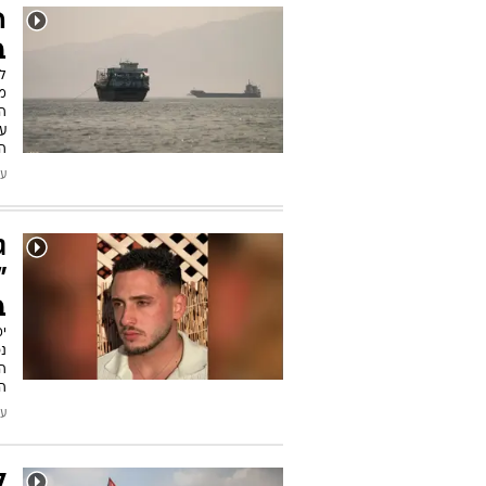
ה
ה
ק
הט
בס
ל
מ
עודכן
ה
ב
לפ
מ
ה
ע
ה
עודכן
ג