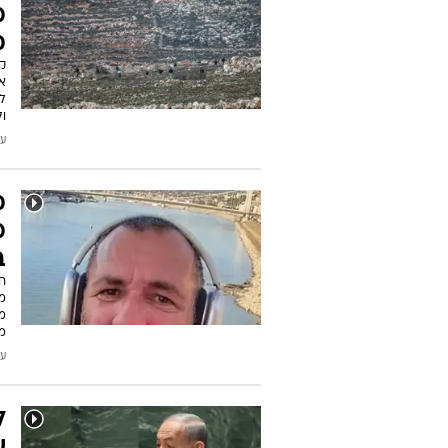
ס
"
בש
ה
ב
עודכן
צ
מ
מ
קצ
א
לפ
ול
עודכן
מ
מ