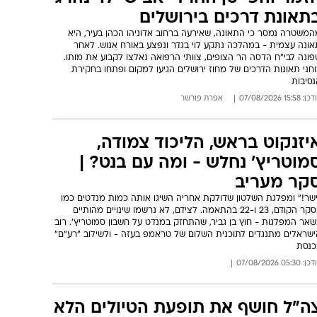
רשתות להכרזה של ארדן
אדלשטיין
כרזת מפלגת הימין החדשה בראשות השניים עוררה שיח נרחב ברשת.
סקירה של התגובות למהלך, נראה כי ההכרזה מייצרת בעיקר טון ספקני
חשדני כלפי המפלגה החדשה. עיקר החשש של הגולשים עוסק בשאלות
עניין המסוגלות לשתף פעולה עם גולן, והאם המפלגה תפצל קולות בגוש
מרכז
: 11:50 07/08/2026
מערכת וואלה חדשות
זמר והפייטן החרדי אבישי לוי נהרג
תאונת דרכים בירושלים
המשטרה נמסר כי התאונה, שאירעה ברחוב אדוניהו הכהן בעיר, היא
אונה עצמית - במהלכה נתקע לוי בגדר ונפצע באורח אנוש. לאחר
ונה לבי"ח הדסה הר הצופים, צוותי הרפואה נאלצו לקבוע את מותו.
חני תאונות הדרכים של מחוז ירושלים הגיעו למקום ופתחו בחקירת
נסיבות
: 15:58 07/08/2026
אפרת פורשר
יזנקוט בראש, הליכוד צמודה,
מוטריץ' נחלש - ומה עם בנט? |