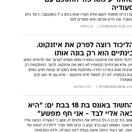
מצלמות
וקרי תחנת כפר סבא טוענים כי מצלמות האבטחה בהוסטל לילדים עם
מוגבלות תיעדו מדריך ספורט בן 50 כשהוא מבצע, על פי החשד, מעשים
גונים בכמה מהחוסות. במשטרה אומרים כי מדובר בנפגעות שאינן
וגלות להתלונן בשל מצבן הקוגניטיבי. החשוד מכחיש את המיוחס לו
: 15:29 07/08/2026
הודיה רן
א משכו בדש מעיל נתניהו -
התריע מטרפוד ההסכם עם
עודיה
אם רה"מ ממשיך לטעון שלא העירו אותו בזמן ב-7 באוקטובר, כיצד ניתן
סביר את הדיון שכינס ימים ספורים לפני
: 15:32 07/08/2026
בן כספית
ליכוד רוצה לפרק את איזנקוט.
ינתיים הוא רק בונה אותו
ליכוד סימנו את איזנקוט כמטרה ומאז מנסים לערער את תדמיתו כאיש
ין, אלא שבינתיים הקמפיין לא כיווץ את איזנקוט, להפך. המתקפות רק