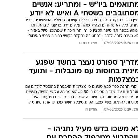
קר מעריב
ישר!" ומפלגת השלטון שדולקת אחריה השיגו אותה כמות מנדטים כמו
בסקר הקודם, 23 ו-22 בהתאמה. לצידם, לא נרשמו שינויים מהותיים
אר המפלגות - חוץ בן גביר, שהתחזק במנדט על חשבון סמוטריץ'. רוב
ישראלים מתנגדים לתוכנית השלום של טראמפ בעזה - ולשילוב "רע"ם"
כנסת
: 05:30 07/08/2026
ה"ל חושף את תופעת הטיולים הלא
תואמים ביו"ש - ומתריע: אנשים
סתובבים בשטחי A ואיש לא יודע
ין בכיר בפיקוד המרכז סיפר כי לצד עשרות הטיולים המאושרים, רבים
חרים כלל לא מדווחים וצה"ל מגלה עליהם "רק בדיעבד". בהתייחסו
יגוע בכפר תל, סיפר הקצין כי "הייתה היכרות שמתוכנן טיול באזור -
א מעבר לזה". לדבריו, "החטיבה נתקלה בקושי בבירור פרטי האירוע"
: 16:26 07/08/2026
אמיר בוחבוט
דריך ספורט נעצר בחשד שפגע
ינית בחוסות עם מוגבלות - ותועד