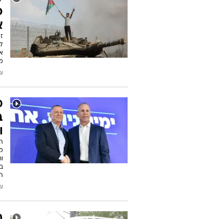
"
ב
נ
ה
ה
עודכן
ל
פ
א
זי
ל
את
מ
עודכן
מ