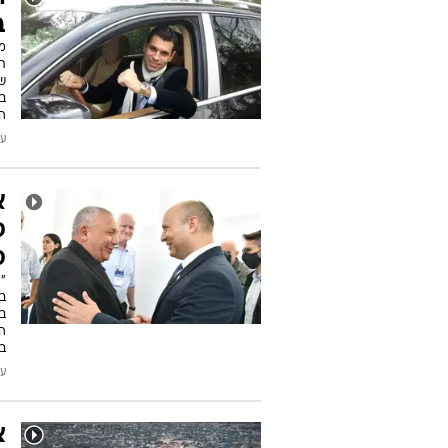
ב
ו
ה
מ
ו
ב
ה
עודכן
ה
ב
מ
ת
שפ
בו
ה
עודכן
א
ס