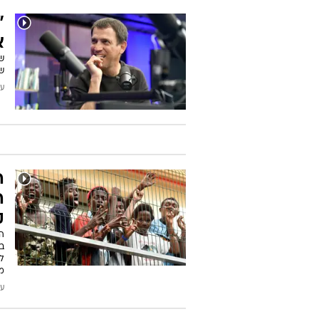
"
ת
מ
ב
ע
ה
עודכן
"
א
שא
ש
עודכן