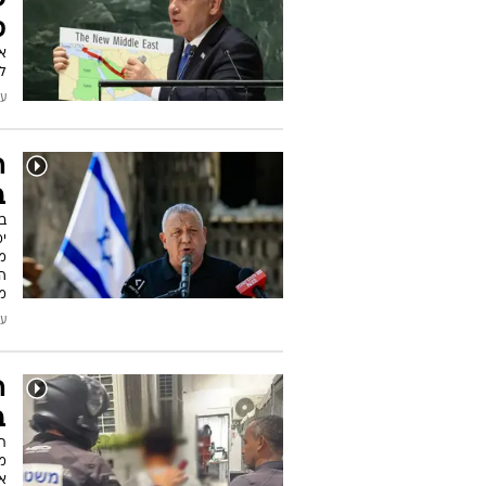
ב
ח
מ
מס
עודכן
ל
ש
ס
לה
עודכן
ה
ב
ב
ימ