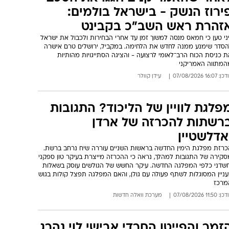
בימים הקרובים נדע בדיוק מה קרה
רגעיו האחרונים"
יממה לאחר שאותרה גופתו של אלדר דיין, בן 22 מדימונה, החקירה
כנסת לשלב מכריע. שני חבריו, החשודים ברצח, החלו להשיב לשאלות
חוקרים לאחר ימים של שתיקה. בימ"ר שרון מנסים כעת להשלים את
שעות האחרונות בחייו ולבסס את התשתית הראייתית בתיק
: 17:22 07/08/2026
הודיה רן
אחר שהאמריקנים חגגו את הסכם
ירוז הנשק - בישראל בולמים:
זהרת ראש השב”כ בקבינט
ני טען כי חמאס מנסה למשוך זמן עד אחרי הבחירות ולכבול את ישראל
הסדר שימנע ממנה לחדש את הלחימה. במקביל, ירושלים טרם אישרה
 כניסת הכוח הרב־לאומי לרצועה - והציגה הסתייגויות מהותיות
המתווה האמריקני
: 16:07 07/08/2026
עידן קוולר
פלגת לוויין של הליכוד? התגובות